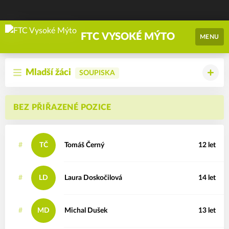
FTC VYSOKÉ MÝTO
MENU
Mladší žáci
SOUPISKA
BEZ PŘIŘAZENÉ POZICE
#
TČ
Tomáš
Černý
12 let
#
LD
Laura
Doskočilová
14 let
#
MD
Michal
Dušek
13 let