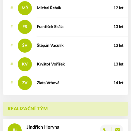
#
MŘ
Michal
Řehák
12 let
#
FS
František
Skála
13 let
#
ŠV
Štěpán
Vaculík
13 let
#
KV
Kryštof
Voříšek
13 let
#
ZV
Zlata
Vrbová
14 let
REALIZAČNÍ TÝM
Jindřich
Horyna
JH