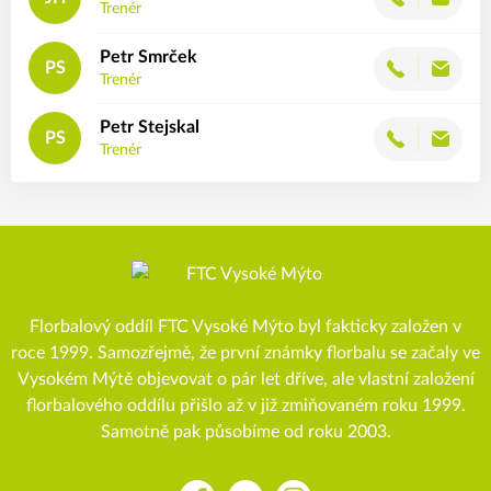
Trenér
Petr
Smrček
PS
Trenér
Petr
Stejskal
PS
Trenér
Florbalový oddíl FTC Vysoké Mýto byl fakticky založen v
roce 1999. Samozřejmě, že první známky florbalu se začaly ve
Vysokém Mýtě objevovat o pár let dříve, ale vlastní založení
florbalového oddílu přišlo až v již zmiňovaném roku 1999.
Samotně pak působíme od roku 2003.