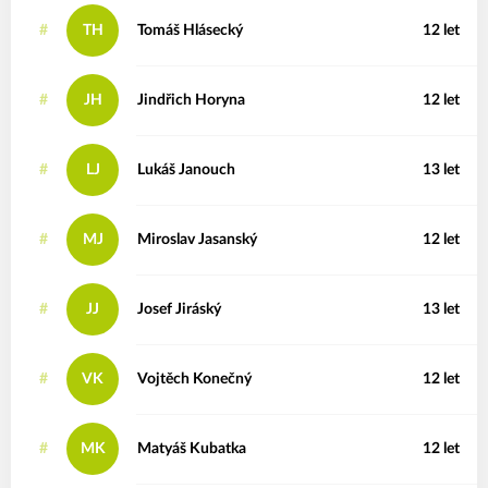
#
TH
Tomáš
Hlásecký
12 let
#
JH
Jindřich
Horyna
12 let
#
LJ
Lukáš
Janouch
13 let
#
MJ
Miroslav
Jasanský
12 let
#
JJ
Josef
Jiráský
13 let
#
VK
Vojtěch
Konečný
12 let
#
MK
Matyáš
Kubatka
12 let