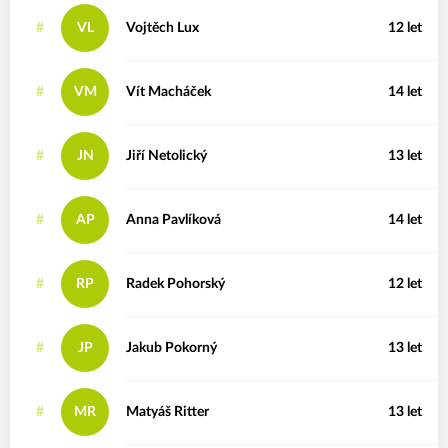
#
VL
Vojtěch
Lux
12 let
#
VM
Vít
Macháček
14 let
#
JN
Jiří
Netolický
13 let
#
AP
Anna
Pavlíková
14 let
#
RP
Radek
Pohorský
12 let
#
JP
Jakub
Pokorný
13 let
#
MR
Matyáš
Ritter
13 let