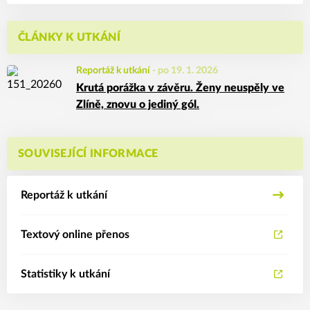
ČLÁNKY K UTKÁNÍ
Reportáž k utkání
-
po 19. 1. 2026
Krutá porážka v závěru. Ženy neuspěly ve
Zlíně, znovu o jediný gól.
SOUVISEJÍCÍ INFORMACE
Reportáž k utkání
Textový online přenos
Statistiky k utkání