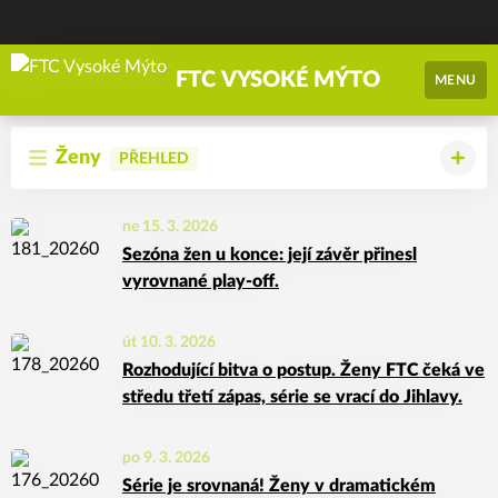
FTC VYSOKÉ MÝTO
MENU
Ženy
PŘEHLED
ne 15. 3. 2026
Sezóna žen u konce: její závěr přinesl
vyrovnané play-off.
út 10. 3. 2026
Rozhodující bitva o postup. Ženy FTC čeká ve
středu třetí zápas, série se vrací do Jihlavy.
po 9. 3. 2026
Série je srovnaná! Ženy v dramatickém