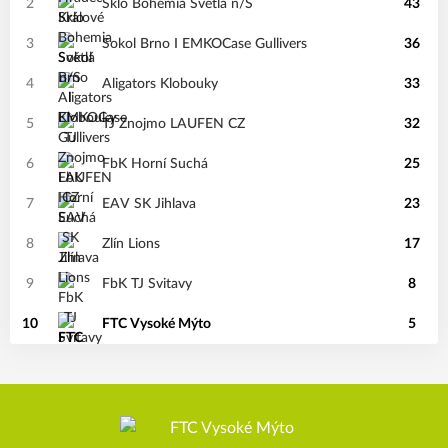
2
Sklo Bohemia Světlá n/S
43
3
Sokol Brno I EMKOCase Gullivers
36
4
Aligators Klobouky
33
5
TJ Znojmo LAUFEN CZ
32
6
FbK Horní Suchá
25
7
EAV SK Jihlava
23
8
Zlín Lions
17
9
FbK TJ Svitavy
8
10
FTC Vysoké Mýto
5