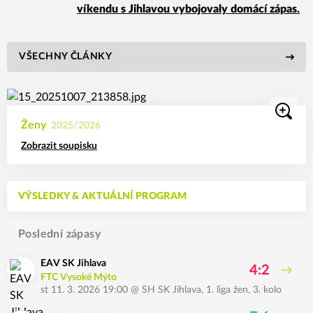
víkendu s Jihlavou vybojovaly domácí zápas.
VŠECHNY ČLÁNKY
Ženy
2025/2026
Zobrazit soupisku
VÝSLEDKY & AKTUÁLNÍ PROGRAM
Poslední zápasy
EAV SK Jihlava
4:2
FTC Vysoké Mýto
st 11. 3. 2026 19:00
@
SH SK Jihlava
,
1. liga žen, 3. kolo