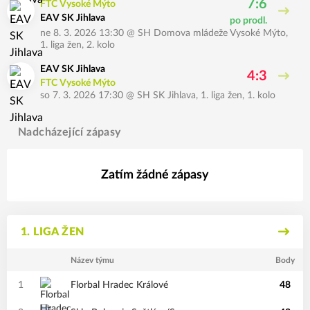
7:6
FTC Vysoké Mýto
EAV SK Jihlava
po prodl.
ne 8. 3. 2026 13:30
@
SH Domova mládeže Vysoké Mýto
,
1. liga žen, 2. kolo
EAV SK Jihlava
4:3
FTC Vysoké Mýto
so 7. 3. 2026 17:30
@
SH SK Jihlava
,
1. liga žen, 1. kolo
Nadcházející zápasy
Zatím žádné zápasy
1. LIGA ŽEN
Název týmu
Body
1
Florbal Hradec Králové
48