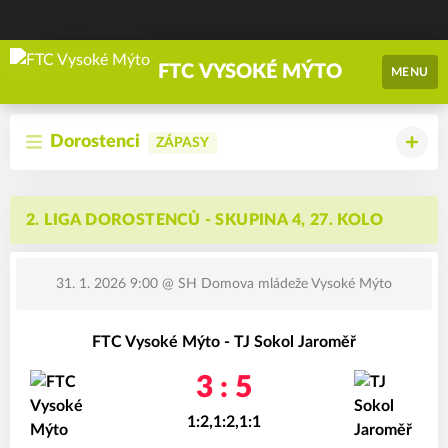
FTC VYSOKÉ MÝTO
MENU
Dorostenci
ZÁPASY
2. LIGA DOROSTENCŮ - SKUPINA 4, 27. KOLO
31. 1. 2026 9:00
@ SH Domova mládeže Vysoké Mýto
FTC Vysoké Mýto - TJ Sokol Jaroměř
3 : 5
1:2,1:2,1:1