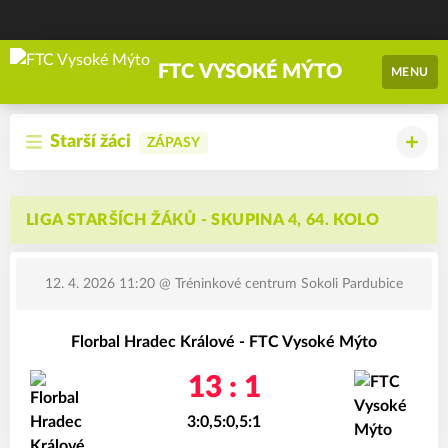
FTC VYSOKÉ MÝTO
MENU
Starší žáci
ZÁPASY
LIGA STARŠÍCH ŽÁKŮ - SKUPINA 4, 64. KOLO
12. 4. 2026 11:20
@ Tréninkové centrum Sokoli Pardubice
Florbal Hradec Králové - FTC Vysoké Mýto
13 : 1
3:0,5:0,5:1