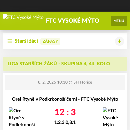
FTC VYSOKÉ MÝTO
MENU
Starší žáci
ZÁPASY
LIGA STARŠÍCH ŽÁKŮ - SKUPINA 4, 44. KOLO
8. 2. 2026 10:10
@ SH Hořice
Orel Rtyně v Podkrkonoší černí - FTC Vysoké Mýto
12 : 3
1:2,3:0,8:1