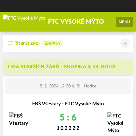
FTC VYSOKÉ MÝTO
MENU
Starší žáci
ZÁPASY
LIGA STARŠÍCH ŽÁKŮ - SKUPINA 4, 44. KOLO
8. 2. 2026 12:30
@ SH Hořice
FBŠ Všestary - FTC Vysoké Mýto
5 : 6
1:2,2:2,2:2