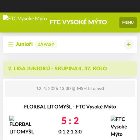
FTC VYSOKÉ MÝTO
MENU
Junioři
ZÁPASY
2. LIGA JUNIORŮ - SKUPINA 4, 37. KOLO
12. 4. 2026 13:30
@ MSH Litomyšl
FLORBAL LITOMYŠL - FTC Vysoké Mýto
5 : 2
0:1,2:1,3:0