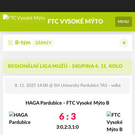
FTC VYSOKÉ MÝTO
MENU
B-tým
ZÁPASY
REGIONÁLNÍ LIGA MUŽŮ - SKUPINA 4, 11. KOLO
8. 11. 2025 14:00
@ SH Univerzity Pardubice TA1 - velká
HAGA Pardubice - FTC Vysoké Mýto B
6 : 3
3:0,2:3,1:0